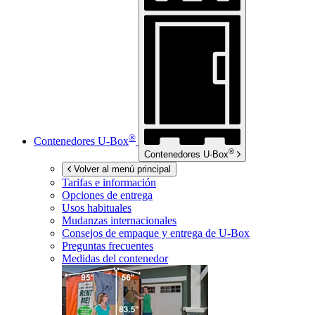
®
Contenedores
U-Box
®
Contenedores
U-Box
Volver al menú principal
Tarifas e información
Opciones de entrega
Usos habituales
Mudanzas internacionales
Consejos de empaque y entrega de
U-Box
Preguntas frecuentes
Medidas del contenedor