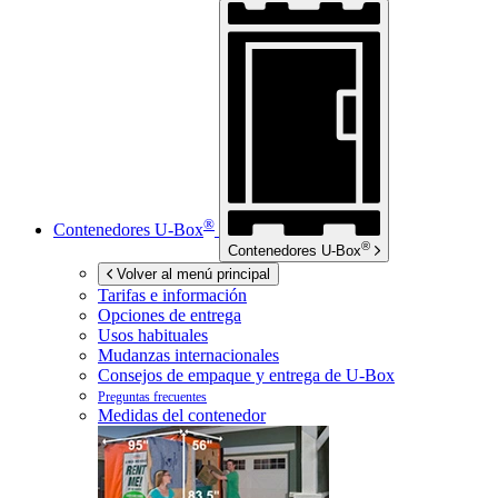
®
Contenedores
U-Box
®
Contenedores
U-Box
Volver al menú principal
Tarifas e información
Opciones de entrega
Usos habituales
Mudanzas internacionales
Consejos de empaque y entrega de
U-Box
Preguntas frecuentes
Medidas del contenedor