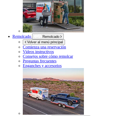
Remolcado
Remolcado
Volver al menú principal
Comienza una reservación
Videos instructivos
Consejos sobre cómo remolcar
Preguntas frecuentes
Enganches y accesorios