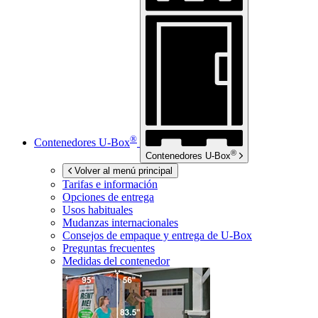
®
Contenedores
U-Box
®
Contenedores
U-Box
Volver al menú principal
Tarifas e información
Opciones de entrega
Usos habituales
Mudanzas internacionales
Consejos de empaque y entrega de
U-Box
Preguntas frecuentes
Medidas del contenedor