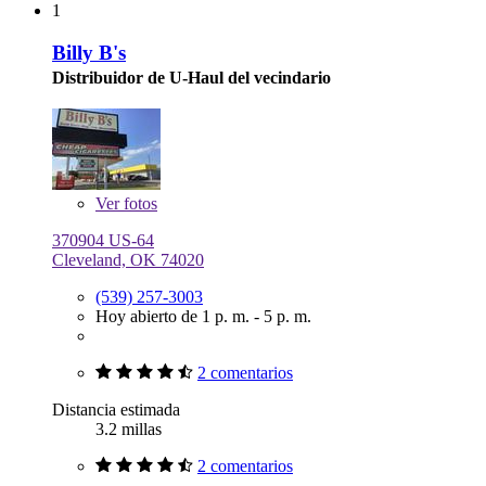
1
Billy B's
Distribuidor de U-Haul del vecindario
Ver
fotos
370904 US-64
Cleveland, OK 74020
(539) 257-3003
Hoy abierto de 1 p. m. - 5 p. m.
2 comentarios
Distancia estimada
3.2 millas
2 comentarios