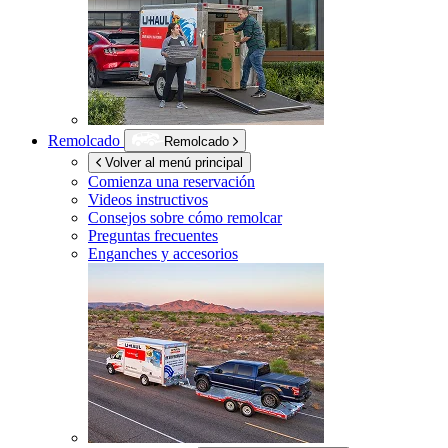
Remolcado
Remolcado
Volver al menú principal
Comienza una reservación
Videos instructivos
Consejos sobre cómo remolcar
Preguntas frecuentes
Enganches y accesorios