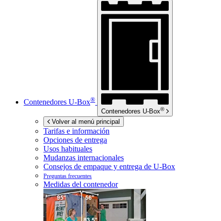
®
Contenedores
U-Box
®
Contenedores
U-Box
Volver al menú principal
Tarifas e información
Opciones de entrega
Usos habituales
Mudanzas internacionales
Consejos de empaque y entrega de
U-Box
Preguntas frecuentes
Medidas del contenedor