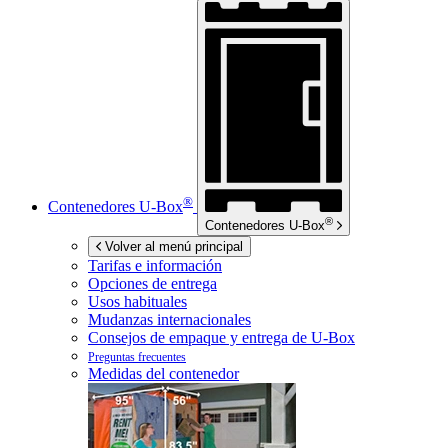
®
Contenedores
U-Box
®
Contenedores
U-Box
Volver al menú principal
Tarifas e información
Opciones de entrega
Usos habituales
Mudanzas internacionales
Consejos de empaque y entrega de
U-Box
Preguntas frecuentes
Medidas del contenedor