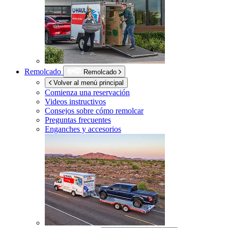
Remolcado
Remolcado
Volver al menú principal
Comienza una reservación
Videos instructivos
Consejos sobre cómo remolcar
Preguntas frecuentes
Enganches y accesorios