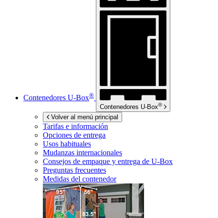
®
Contenedores
U-Box
®
Contenedores
U-Box
Volver al menú principal
Tarifas e información
Opciones de entrega
Usos habituales
Mudanzas internacionales
Consejos de empaque y entrega de
U-Box
Preguntas frecuentes
Medidas del contenedor