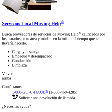
®
Servicios Local Moving Help
®
Busca proveedores de servicios de Moving Help
calificados por
los usuarios en tu área y múdate en la mitad del tiempo que te
llevaría hacerlo.
Carga y descarga
Empaque y desempacado
Conducción
Limpieza
Volver
arriba
Contáctanos
®
1-800-GO-U-HAUL
(1-800-468-4285)
Solicitar una devolución de llamada
¿Necesitas ayuda?