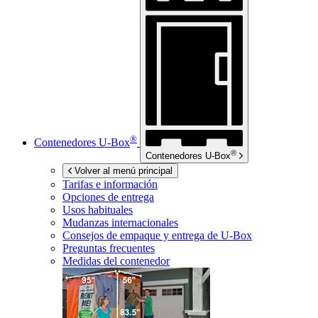
®
Contenedores
U-Box
®
Contenedores
U-Box
Volver al menú principal
Tarifas e información
Opciones de entrega
Usos habituales
Mudanzas internacionales
Consejos de empaque y entrega de
U-Box
Preguntas frecuentes
Medidas del contenedor