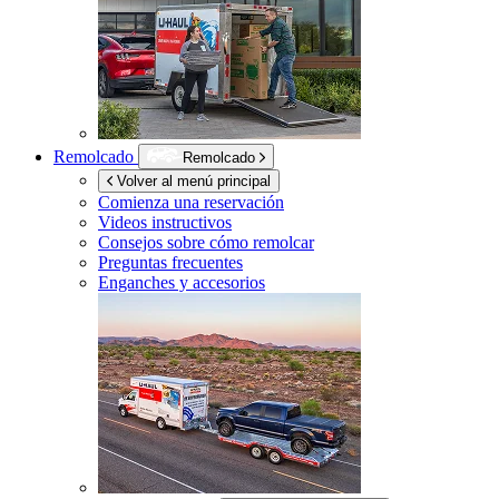
Remolcado
Remolcado
Volver al menú principal
Comienza una reservación
Videos instructivos
Consejos sobre cómo remolcar
Preguntas frecuentes
Enganches y accesorios