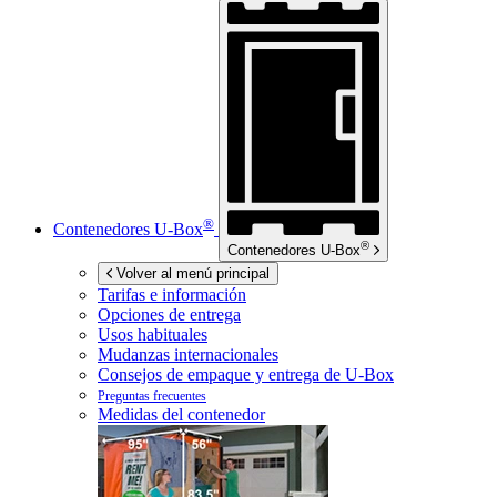
®
Contenedores
U-Box
®
Contenedores
U-Box
Volver al menú principal
Tarifas e información
Opciones de entrega
Usos habituales
Mudanzas internacionales
Consejos de empaque y entrega de
U-Box
Preguntas frecuentes
Medidas del contenedor