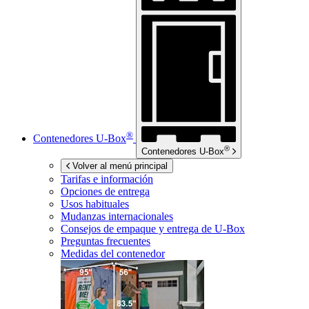
®
Contenedores
U-Box
®
Contenedores
U-Box
Volver al menú principal
Tarifas e información
Opciones de entrega
Usos habituales
Mudanzas internacionales
Consejos de empaque y entrega de
U-Box
Preguntas frecuentes
Medidas del contenedor