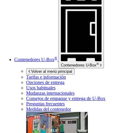
®
Contenedores
U-Box
®
Contenedores
U-Box
Volver al menú principal
Tarifas e información
Opciones de entrega
Usos habituales
Mudanzas internacionales
Consejos de empaque y entrega de
U-Box
Preguntas frecuentes
Medidas del contenedor