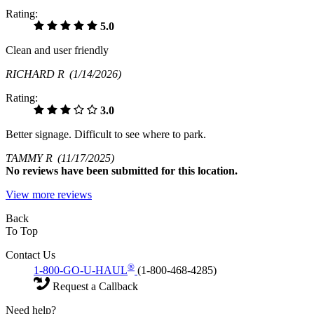
Rating:
5.0
Clean and user friendly
RICHARD R
(1/14/2026)
Rating:
3.0
Better signage. Difficult to see where to park.
TAMMY R
(11/17/2025)
No
reviews have been submitted for this location.
View more reviews
Back
To Top
Contact Us
®
1-800-GO-U-HAUL
(1-800-468-4285)
Request a Callback
Need help?