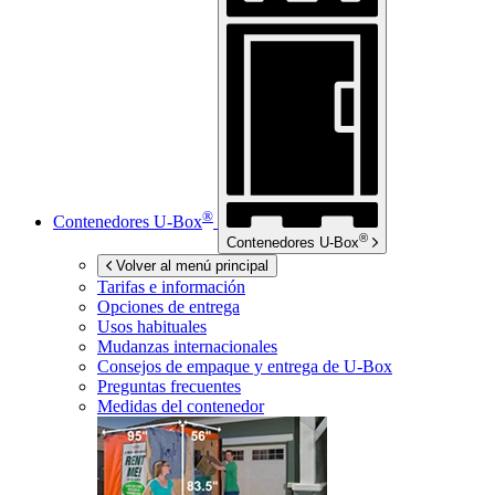
®
Contenedores
U-Box
®
Contenedores
U-Box
Volver al menú principal
Tarifas e información
Opciones de entrega
Usos habituales
Mudanzas internacionales
Consejos de empaque y entrega de
U-Box
Preguntas frecuentes
Medidas del contenedor