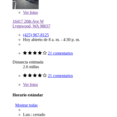
Ver
fotos
16417 20th Ave W
Lynnwood, WA 98037
(425) 967-8125
Hoy abierto de 8 a. m. - 4:30 p. m.
21 comentarios
Distancia estimada
2.6 millas
21 comentarios
Ver
fotos
Horario estándar
Mostrar todas
Lun.: cerrado