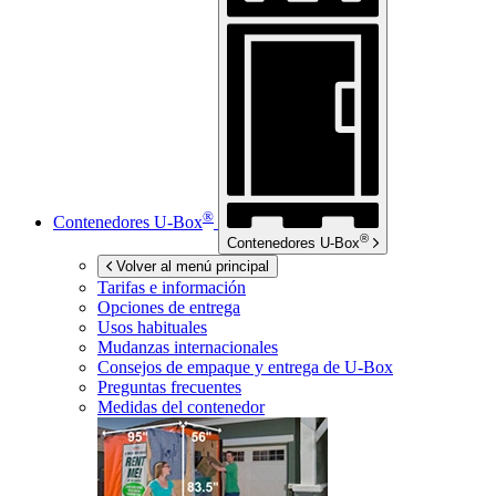
®
Contenedores
U-Box
®
Contenedores
U-Box
Volver al menú principal
Tarifas e información
Opciones de entrega
Usos habituales
Mudanzas internacionales
Consejos de empaque y entrega de
U-Box
Preguntas frecuentes
Medidas del contenedor