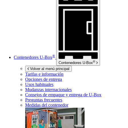
®
Contenedores
U-Box
®
Contenedores
U-Box
Volver al menú principal
Tarifas e información
Opciones de entrega
Usos habituales
Mudanzas internacionales
Consejos de empaque y entrega de
U-Box
Preguntas frecuentes
Medidas del contenedor