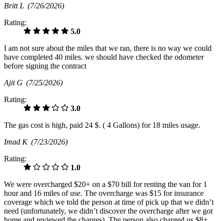
Britt L
(7/26/2026)
Rating:
5.0
I am not sure about the miles that we ran, there is no way we could
have completed 40 miles. we should have checked the odometer
before signing the contract
Ajit G
(7/25/2026)
Rating:
3.0
The gas cost is high, paid 24 $. ( 4 Gallons) for 18 miles usage.
Imad K
(7/23/2026)
Rating:
1.0
We were overcharged $20+ on a $70 bill for renting the van for 1
hour and 16 miles of use. The overcharge was $15 for insurance
coverage which we told the person at time of pick up that we didn’t
need (unfortunately, we didn’t discover the overcharge after we got
home and reviewed the charges). The person also charged us $8+