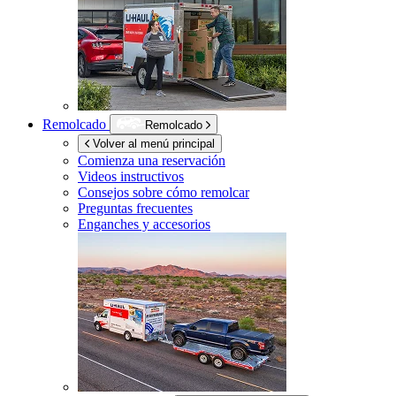
Remolcado
Remolcado
Volver al menú principal
Comienza una reservación
Videos instructivos
Consejos sobre cómo remolcar
Preguntas frecuentes
Enganches y accesorios