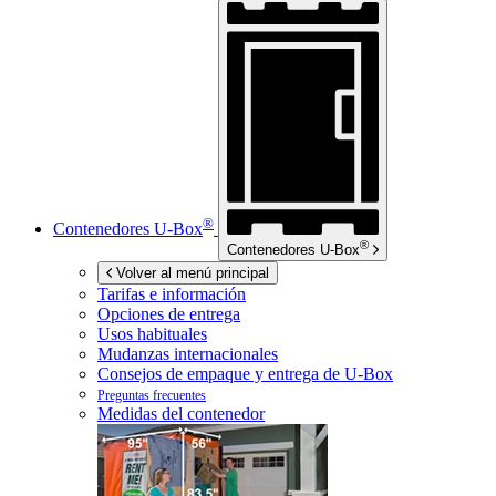
®
Contenedores
U-Box
®
Contenedores
U-Box
Volver al menú principal
Tarifas e información
Opciones de entrega
Usos habituales
Mudanzas internacionales
Consejos de empaque y entrega de
U-Box
Preguntas frecuentes
Medidas del contenedor