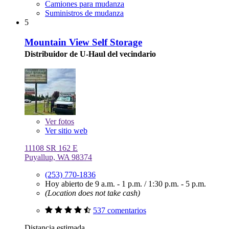
Camiones para mudanza
Suministros de mudanza
5
Mountain View Self Storage
Distribuidor de U-Haul del vecindario
Ver
fotos
Ver sitio web
11108 SR 162 E
Puyallup, WA 98374
(253) 770-1836
Hoy abierto de
9 a.m. - 1 p.m.
/
1:30 p.m. - 5 p.m.
(Location does not take cash)
537 comentarios
Distancia estimada