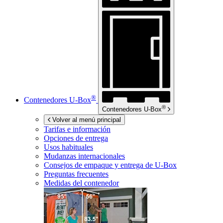
®
Contenedores
U-Box
®
Contenedores
U-Box
Volver al menú principal
Tarifas e información
Opciones de entrega
Usos habituales
Mudanzas internacionales
Consejos de empaque y entrega de
U-Box
Preguntas frecuentes
Medidas del contenedor