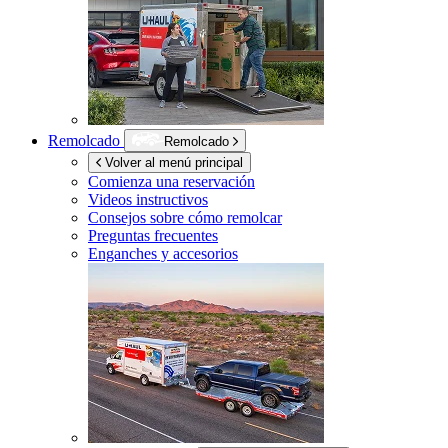
Remolcado
Remolcado
Volver al menú principal
Comienza una reservación
Videos instructivos
Consejos sobre cómo remolcar
Preguntas frecuentes
Enganches y accesorios