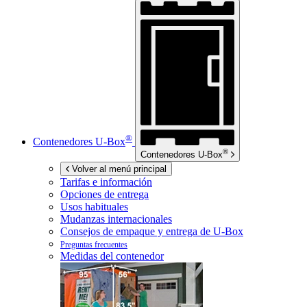
®
Contenedores
U-Box
®
Contenedores
U-Box
Volver al menú principal
Tarifas e información
Opciones de entrega
Usos habituales
Mudanzas internacionales
Consejos de empaque y entrega de
U-Box
Preguntas frecuentes
Medidas del contenedor