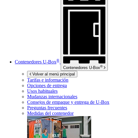
®
Contenedores
U-Box
®
Contenedores
U-Box
Volver al menú principal
Tarifas e información
Opciones de entrega
Usos habituales
Mudanzas internacionales
Consejos de empaque y entrega de
U-Box
Preguntas frecuentes
Medidas del contenedor