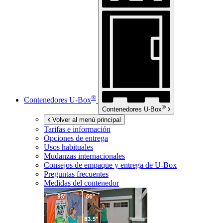
®
Contenedores
U-Box
®
Contenedores
U-Box
Volver al menú principal
Tarifas e información
Opciones de entrega
Usos habituales
Mudanzas internacionales
Consejos de empaque y entrega de
U-Box
Preguntas frecuentes
Medidas del contenedor