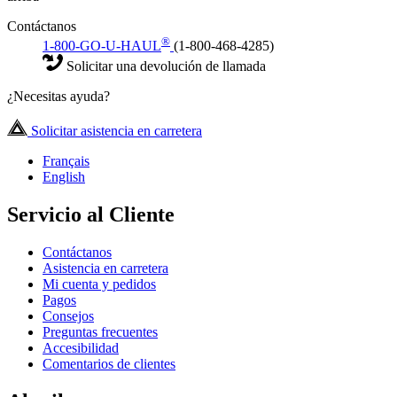
Contáctanos
®
1-800-GO-U-HAUL
(1-800-468-4285)
Solicitar una devolución de llamada
¿Necesitas ayuda?
Solicitar asistencia en carretera
Français
English
Servicio al Cliente
Contáctanos
Asistencia en carretera
Mi cuenta y pedidos
Pagos
Consejos
Preguntas frecuentes
Accesibilidad
Comentarios de clientes