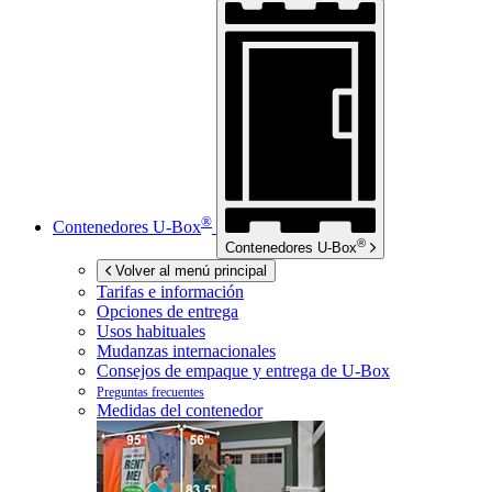
®
Contenedores
U-Box
®
Contenedores
U-Box
Volver al menú principal
Tarifas e información
Opciones de entrega
Usos habituales
Mudanzas internacionales
Consejos de empaque y entrega de
U-Box
Preguntas frecuentes
Medidas del contenedor