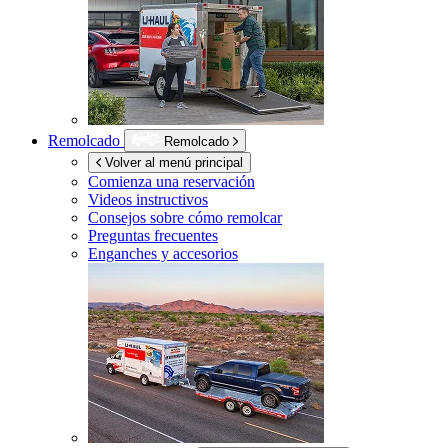
Remolcado
Remolcado
Volver al menú principal
Comienza una reservación
Videos instructivos
Consejos sobre cómo remolcar
Preguntas frecuentes
Enganches y accesorios