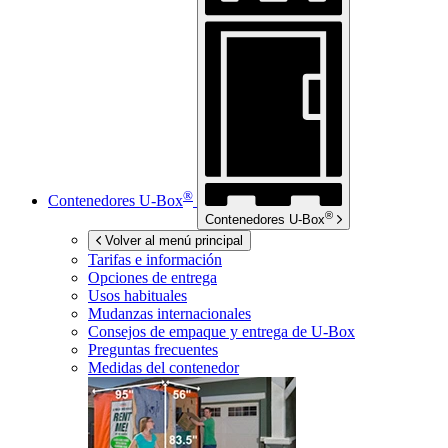
®
Contenedores
U-Box
®
Contenedores
U-Box
Volver al menú principal
Tarifas e información
Opciones de entrega
Usos habituales
Mudanzas internacionales
Consejos de empaque y entrega de
U-Box
Preguntas frecuentes
Medidas del contenedor