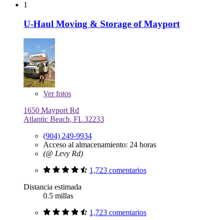
1
U-Haul Moving & Storage of Mayport
Ver
fotos
1650 Mayport Rd
Atlantic Beach, FL 32233
(904) 249-9934
Acceso al almacenamiento: 24 horas
(@ Levy Rd)
1,723 comentarios
Distancia estimada
0.5 millas
1,723 comentarios