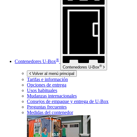
®
Contenedores
U-Box
®
Contenedores
U-Box
Volver al menú principal
Tarifas e información
Opciones de entrega
Usos habituales
Mudanzas internacionales
Consejos de empaque y entrega de
U-Box
Preguntas frecuentes
Medidas del contenedor