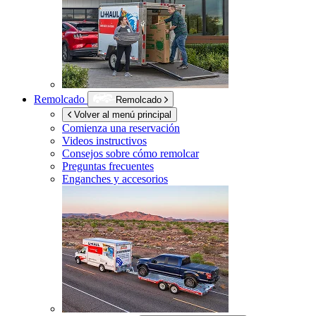
Remolcado
Remolcado
Volver al menú principal
Comienza una reservación
Videos instructivos
Consejos sobre cómo remolcar
Preguntas frecuentes
Enganches y accesorios