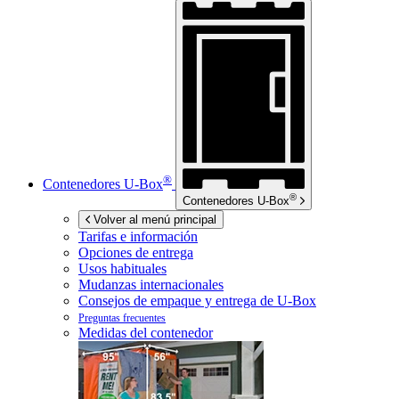
®
Contenedores
U-Box
®
Contenedores
U-Box
Volver al menú principal
Tarifas e información
Opciones de entrega
Usos habituales
Mudanzas internacionales
Consejos de empaque y entrega de
U-Box
Preguntas frecuentes
Medidas del contenedor