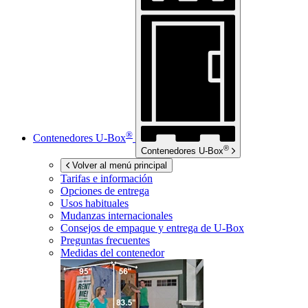
®
Contenedores
U-Box
®
Contenedores
U-Box
Volver al menú principal
Tarifas e información
Opciones de entrega
Usos habituales
Mudanzas internacionales
Consejos de empaque y entrega de
U-Box
Preguntas frecuentes
Medidas del contenedor