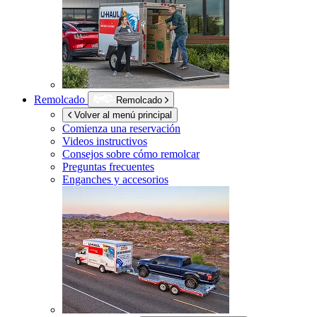
Remolcado
Remolcado
Volver al menú principal
Comienza una reservación
Videos instructivos
Consejos sobre cómo remolcar
Preguntas frecuentes
Enganches y accesorios