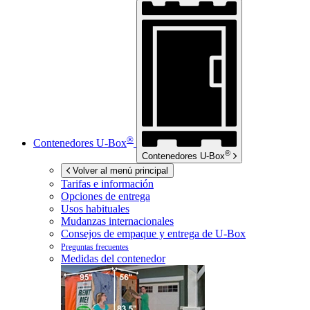
®
Contenedores
U-Box
®
Contenedores
U-Box
Volver al menú principal
Tarifas e información
Opciones de entrega
Usos habituales
Mudanzas internacionales
Consejos de empaque y entrega de
U-Box
Preguntas frecuentes
Medidas del contenedor