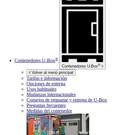
®
Contenedores
U-Box
®
Contenedores
U-Box
Volver al menú principal
Tarifas e información
Opciones de entrega
Usos habituales
Mudanzas internacionales
Consejos de empaque y entrega de
U-Box
Preguntas frecuentes
Medidas del contenedor