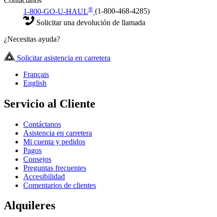
Contáctanos
®
1-800-GO-U-HAUL
(1-800-468-4285)
Solicitar una devolución de llamada
¿Necesitas ayuda?
Solicitar asistencia en carretera
Français
English
Servicio al Cliente
Contáctanos
Asistencia en carretera
Mi cuenta y pedidos
Pagos
Consejos
Preguntas frecuentes
Accesibilidad
Comentarios de clientes
Alquileres