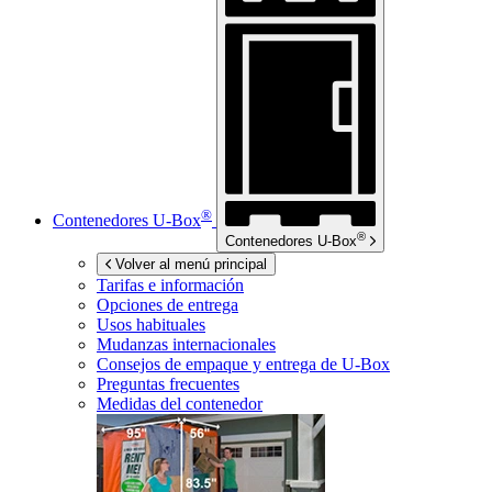
®
Contenedores
U-Box
®
Contenedores
U-Box
Volver al menú principal
Tarifas e información
Opciones de entrega
Usos habituales
Mudanzas internacionales
Consejos de empaque y entrega de
U-Box
Preguntas frecuentes
Medidas del contenedor