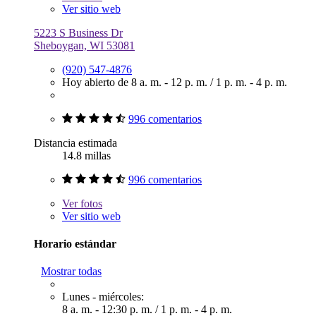
Ver sitio web
5223 S Business Dr
Sheboygan, WI 53081
(920) 547-4876
Hoy abierto de
8 a. m. - 12 p. m.
/
1 p. m. - 4 p. m.
996 comentarios
Distancia estimada
14.8 millas
996 comentarios
Ver
fotos
Ver sitio web
Horario estándar
Mostrar todas
Lunes - miércoles:
8 a. m. - 12:30 p. m.
/
1 p. m. - 4 p. m.