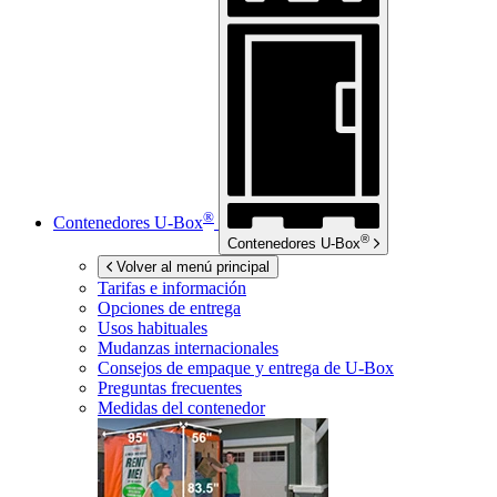
®
Contenedores
U-Box
®
Contenedores
U-Box
Volver al menú principal
Tarifas e información
Opciones de entrega
Usos habituales
Mudanzas internacionales
Consejos de empaque y entrega de
U-Box
Preguntas frecuentes
Medidas del contenedor