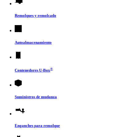
Remolques y remolcado
Autoalmacenamiento
®
Contenedores
U-Box
Suministros de mudanza
Enganches para remolque