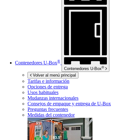
®
Contenedores
U-Box
®
Contenedores
U-Box
Volver al menú principal
Tarifas e información
Opciones de entrega
Usos habituales
Mudanzas internacionales
Consejos de empaque y entrega de
U-Box
Preguntas frecuentes
Medidas del contenedor