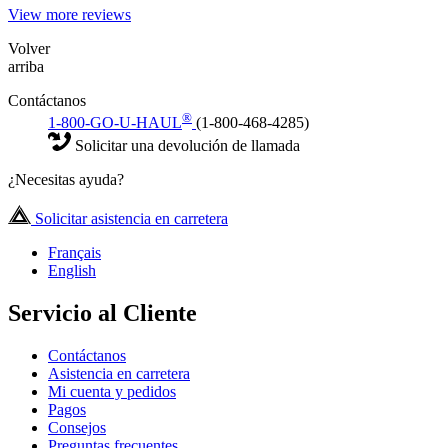
View more reviews
Volver
arriba
Contáctanos
®
1-800-GO-U-HAUL
(1-800-468-4285)
Solicitar una devolución de llamada
¿Necesitas ayuda?
Solicitar asistencia en carretera
Français
English
Servicio al Cliente
Contáctanos
Asistencia en carretera
Mi cuenta y pedidos
Pagos
Consejos
Preguntas frecuentes