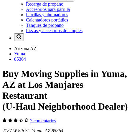
Recarga de propano
Accesorios para parrilla
Parrillas y ahumadores
Calentadores portátiles
Tanques de propano
Piezas y accesorios de tanques
Arizona
AZ
Yuma
85364
Buy Moving Supplies in Yuma,
AZ at Los Manjares
Restaurant
(U-Haul Neighborhood Dealer)
7 comentarios
2187 W 8th St Yuma, AZ 85364