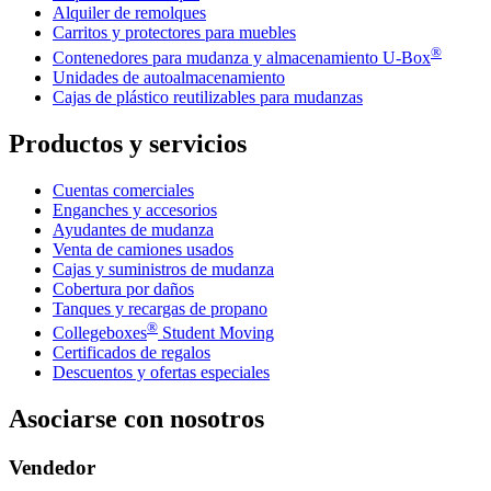
Alquiler de remolques
Carritos y protectores para muebles
®
Contenedores para mudanza y almacenamiento
U-Box
Unidades de autoalmacenamiento
Cajas de plástico reutilizables para mudanzas
Productos y servicios
Cuentas comerciales
Enganches y accesorios
Ayudantes de mudanza
Venta de camiones usados
Cajas y suministros de mudanza
Cobertura por daños
Tanques y recargas de propano
®
Collegeboxes
Student Moving
Certificados de regalos
Descuentos y ofertas especiales
Asociarse con nosotros
Vendedor