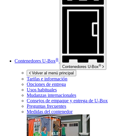
®
Contenedores
U-Box
®
Contenedores
U-Box
Volver al menú principal
Tarifas e información
Opciones de entrega
Usos habituales
Mudanzas internacionales
Consejos de empaque y entrega de
U-Box
Preguntas frecuentes
Medidas del contenedor