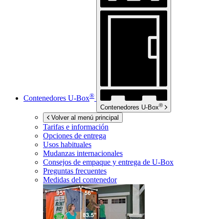
®
Contenedores
U-Box
®
Contenedores
U-Box
Volver al menú principal
Tarifas e información
Opciones de entrega
Usos habituales
Mudanzas internacionales
Consejos de empaque y entrega de
U-Box
Preguntas frecuentes
Medidas del contenedor