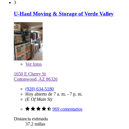
3
U-Haul Moving & Storage of Verde Valley
Ver
fotos
1650 E Cherry St
Cottonwood, AZ 86326
(928) 634-5180
Hoy abierto de 7 a. m. - 7 p. m.
(E Of Main St)
969 comentarios
Distancia estimada
37.2 millas