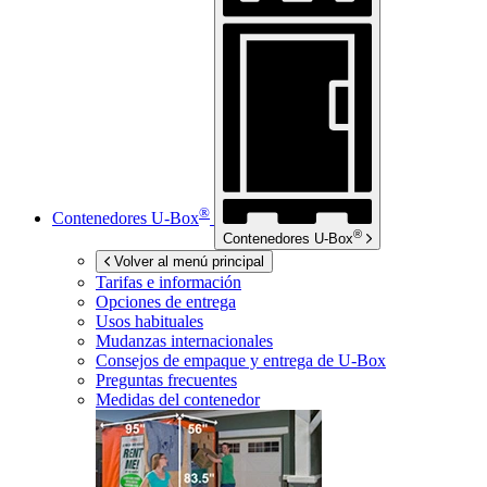
®
Contenedores
U-Box
®
Contenedores
U-Box
Volver al menú principal
Tarifas e información
Opciones de entrega
Usos habituales
Mudanzas internacionales
Consejos de empaque y entrega de
U-Box
Preguntas frecuentes
Medidas del contenedor