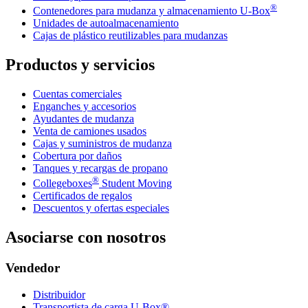
®
Contenedores para mudanza y almacenamiento
U-Box
Unidades de autoalmacenamiento
Cajas de plástico reutilizables para mudanzas
Productos y servicios
Cuentas comerciales
Enganches y accesorios
Ayudantes de mudanza
Venta de camiones usados
Cajas y suministros de mudanza
Cobertura por daños
Tanques y recargas de propano
®
Collegeboxes
Student Moving
Certificados de regalos
Descuentos y ofertas especiales
Asociarse con nosotros
Vendedor
Distribuidor
Transportista de carga U-Box®