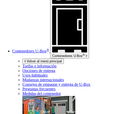
®
Contenedores
U-Box
®
Contenedores
U-Box
Volver al menú principal
Tarifas e información
Opciones de entrega
Usos habituales
Mudanzas internacionales
Consejos de empaque y entrega de
U-Box
Preguntas frecuentes
Medidas del contenedor