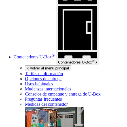
®
Contenedores
U-Box
®
Contenedores
U-Box
Volver al menú principal
Tarifas e información
Opciones de entrega
Usos habituales
Mudanzas internacionales
Consejos de empaque y entrega de
U-Box
Preguntas frecuentes
Medidas del contenedor