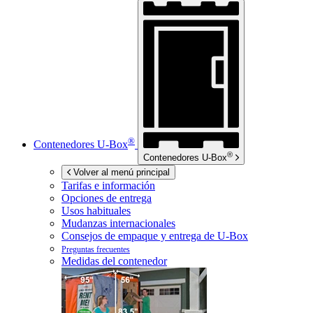
®
Contenedores
U-Box
®
Contenedores
U-Box
Volver al menú principal
Tarifas e información
Opciones de entrega
Usos habituales
Mudanzas internacionales
Consejos de empaque y entrega de
U-Box
Preguntas frecuentes
Medidas del contenedor