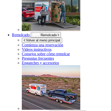
Remolcado
Remolcado
Volver al menú principal
Comienza una reservación
Videos instructivos
Consejos sobre cómo remolcar
Preguntas frecuentes
Enganches y accesorios