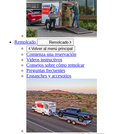
Remolcado
Remolcado
Volver al menú principal
Comienza una reservación
Videos instructivos
Consejos sobre cómo remolcar
Preguntas frecuentes
Enganches y accesorios