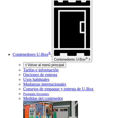
®
Contenedores
U-Box
®
Contenedores
U-Box
Volver al menú principal
Tarifas e información
Opciones de entrega
Usos habituales
Mudanzas internacionales
Consejos de empaque y entrega de
U-Box
Preguntas frecuentes
Medidas del contenedor