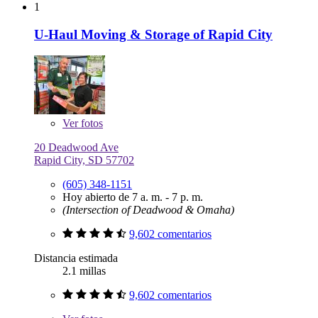
1
U-Haul Moving & Storage of Rapid City
Ver
fotos
20 Deadwood Ave
Rapid City, SD 57702
(605) 348-1151
Hoy abierto de 7 a. m. - 7 p. m.
(Intersection of Deadwood & Omaha)
9,602 comentarios
Distancia estimada
2.1 millas
9,602 comentarios