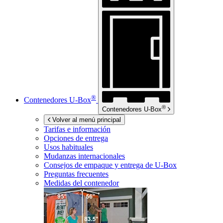
®
Contenedores
U-Box
®
Contenedores
U-Box
Volver al menú principal
Tarifas e información
Opciones de entrega
Usos habituales
Mudanzas internacionales
Consejos de empaque y entrega de
U-Box
Preguntas frecuentes
Medidas del contenedor