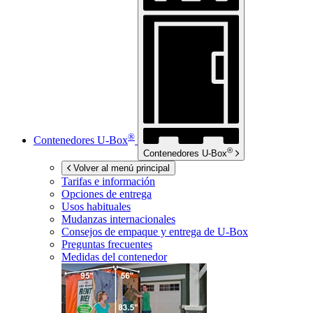
®
Contenedores
U-Box
®
Contenedores
U-Box
Volver al menú principal
Tarifas e información
Opciones de entrega
Usos habituales
Mudanzas internacionales
Consejos de empaque y entrega de
U-Box
Preguntas frecuentes
Medidas del contenedor