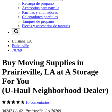
Recarga de propano
Accesorios para parrilla
Parrillas y ahumadores
Calentadores portátiles
Tanques de propano
Piezas y accesorios de tanques
Luisiana
LA
Prairieville
70769
Buy Moving Supplies in
Prairieville, LA at A Storage
For You
(U-Haul Neighborhood Dealer)
10 comentarios
38247 LA 42 Prairieville, LA 70769