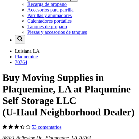
Recarga de propano
Accesorios para parrilla
Parrillas y ahumadores
Calentadores portátiles
Tanques de propano
Piezas y accesorios de tanques
Luisiana
LA
Plaquemine
70764
Buy Moving Supplies in
Plaquemine, LA at Plaqumine
Self Storage LLC
(U-Haul Neighborhood Dealer)
53 comentarios
58521 Belleview Dr Plaquemine, LA 70764