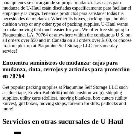
para quienes se encargan de su propia mudanza. Las cajas para
mudanza de U-Haul están diseñadas específicamente para facilitar el
empaque y la carga. Tenemos productos para satisfacer todas tus
necesidades de mudanza. Whether its boxes, packing tape, bubble
cushion wrap or any other type of packing supplies, U-Haul wants
to make moving that much easier for you. We offer free shipping to
Plaquemine, LA, 70764 or anywhere within the contiguous U.S. on
all orders over $50 and in Canada on all orders over $100, or choose
in-store pick up at Plaqumine Self Storage LLC for same-day
service!
Encuentra suministros de mudanza: cajas para
mudanza, cinta, cerrojos y artículos para protección
en 70764
Get popular packing supplies at Plaqumine Self Storage LLC such
as: duct tape, Enviro-Bubble® (bubble cushion wrap), shipping
supplies, utility carts (dollies), moving blankets, box cutters (utility
knives), gift boxes, moving straps, forearm forklifts, padlocks and
more!
Servicios en otras sucursales de
U-Haul