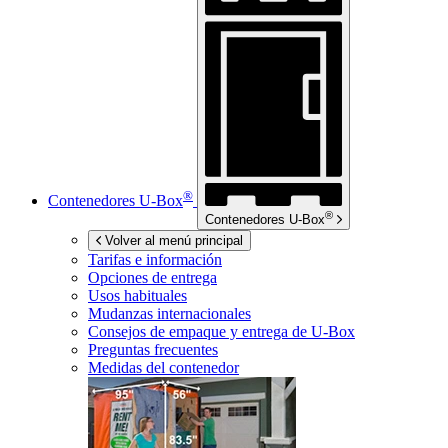
®
Contenedores
U-Box
®
Contenedores
U-Box
Volver al menú principal
Tarifas e información
Opciones de entrega
Usos habituales
Mudanzas internacionales
Consejos de empaque y entrega de
U-Box
Preguntas frecuentes
Medidas del contenedor