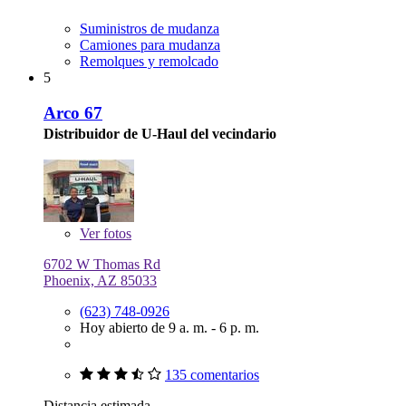
Suministros de mudanza
Camiones para mudanza
Remolques y remolcado
5
Arco 67
Distribuidor de U-Haul del vecindario
Ver
fotos
6702 W Thomas Rd
Phoenix, AZ 85033
(623) 748-0926
Hoy abierto de 9 a. m. - 6 p. m.
135 comentarios
Distancia estimada