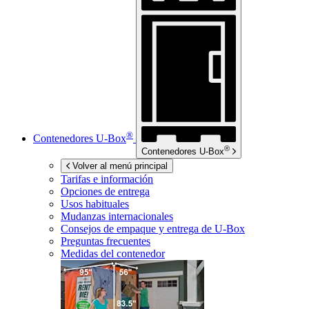
®
Contenedores
U-Box
®
Contenedores
U-Box
Volver al menú principal
Tarifas e información
Opciones de entrega
Usos habituales
Mudanzas internacionales
Consejos de empaque y entrega de
U-Box
Preguntas frecuentes
Medidas del contenedor