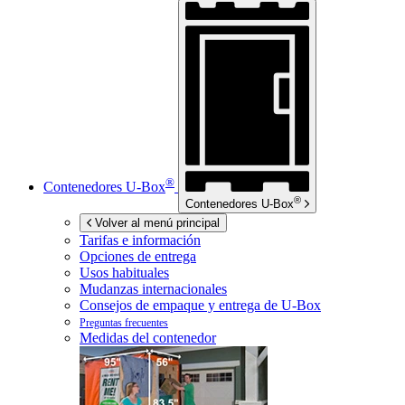
®
Contenedores
U-Box
®
Contenedores
U-Box
Volver al menú principal
Tarifas e información
Opciones de entrega
Usos habituales
Mudanzas internacionales
Consejos de empaque y entrega de
U-Box
Preguntas frecuentes
Medidas del contenedor