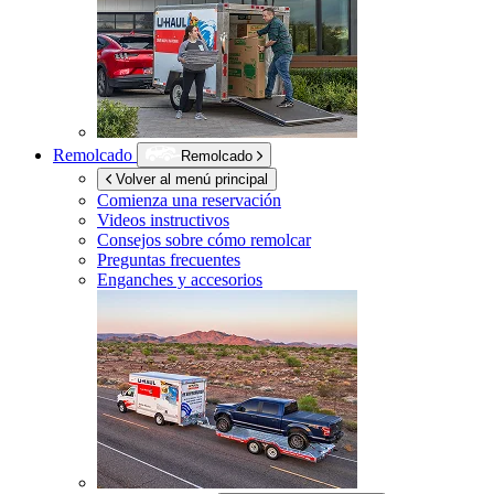
Remolcado
Remolcado
Volver al menú principal
Comienza una reservación
Videos instructivos
Consejos sobre cómo remolcar
Preguntas frecuentes
Enganches y accesorios