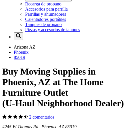
Recarga de propano
Accesorios para parrilla
Parrillas y ahumadores
Calentadores portátiles
Tanques de propano
Piezas y accesorios de tanques
Arizona
AZ
Phoenix
85019
Buy Moving Supplies in
Phoenix, AZ at The Home
Furniture Outlet
(U-Haul Neighborhood Dealer)
2 comentarios
4245 W Thomas Rd Phoenix, AZ 85019