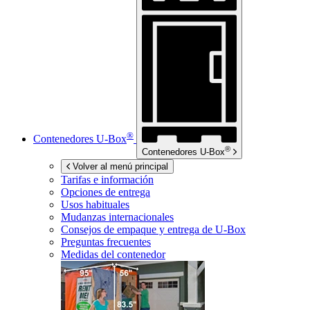
®
Contenedores
U-Box
®
Contenedores
U-Box
Volver al menú principal
Tarifas e información
Opciones de entrega
Usos habituales
Mudanzas internacionales
Consejos de empaque y entrega de
U-Box
Preguntas frecuentes
Medidas del contenedor