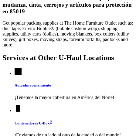
mudanza, cinta, cerrojos y artículos para protección
en 85019
Get popular packing supplies at The Home Furniture Outlet such as:
duct tape, Enviro-Bubble® (bubble cushion wrap), shipping
supplies, utility carts (dollies), moving blankets, box cutters (utility
knives), gift boxes, moving straps, forearm forklifts, padlocks and
more!
Services at Other
U-Haul
Locations
Autoalmacenamiento
¡Tenemos la mayor cobertura en América del Norte!
®
Contenedores
U-Box
¡Enviamos de un lado al otro de la ciudad o del mundo!