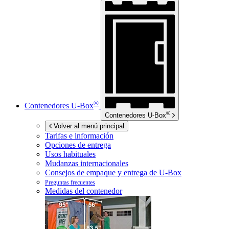
®
Contenedores
U-Box
®
Contenedores
U-Box
Volver al menú principal
Tarifas e información
Opciones de entrega
Usos habituales
Mudanzas internacionales
Consejos de empaque y entrega de
U-Box
Preguntas frecuentes
Medidas del contenedor