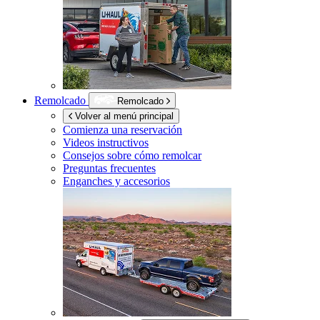
Remolcado
Remolcado
Volver al menú principal
Comienza una reservación
Videos instructivos
Consejos sobre cómo remolcar
Preguntas frecuentes
Enganches y accesorios