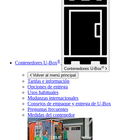
®
Contenedores
U-Box
®
Contenedores
U-Box
Volver al menú principal
Tarifas e información
Opciones de entrega
Usos habituales
Mudanzas internacionales
Consejos de empaque y entrega de
U-Box
Preguntas frecuentes
Medidas del contenedor