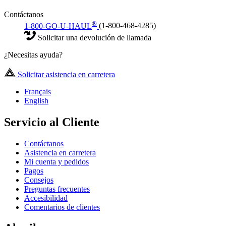
Contáctanos
®
1-800-GO-U-HAUL
(1-800-468-4285)
Solicitar una devolución de llamada
¿Necesitas ayuda?
Solicitar asistencia en carretera
Français
English
Servicio al Cliente
Contáctanos
Asistencia en carretera
Mi cuenta y pedidos
Pagos
Consejos
Preguntas frecuentes
Accesibilidad
Comentarios de clientes