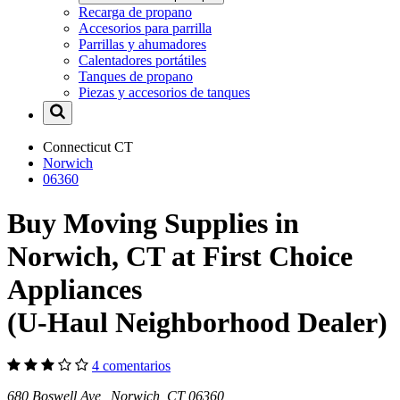
Recarga de propano
Accesorios para parrilla
Parrillas y ahumadores
Calentadores portátiles
Tanques de propano
Piezas y accesorios de tanques
Connecticut
CT
Norwich
06360
Buy Moving Supplies in
Norwich, CT at First Choice
Appliances
(U-Haul Neighborhood Dealer)
4 comentarios
680 Boswell Ave Norwich, CT 06360