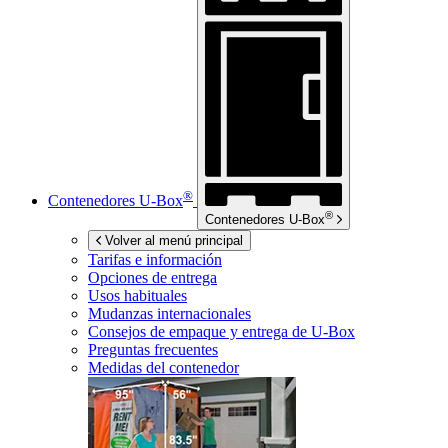
®
Contenedores
U-Box
®
Contenedores
U-Box
Volver al menú principal
Tarifas e información
Opciones de entrega
Usos habituales
Mudanzas internacionales
Consejos de empaque y entrega de
U-Box
Preguntas frecuentes
Medidas del contenedor