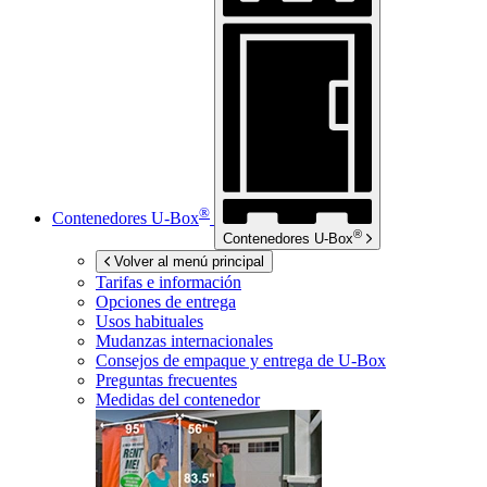
®
Contenedores
U-Box
®
Contenedores
U-Box
Volver al menú principal
Tarifas e información
Opciones de entrega
Usos habituales
Mudanzas internacionales
Consejos de empaque y entrega de
U-Box
Preguntas frecuentes
Medidas del contenedor