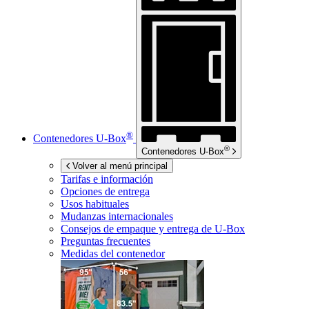
®
Contenedores
U-Box
®
Contenedores
U-Box
Volver al menú principal
Tarifas e información
Opciones de entrega
Usos habituales
Mudanzas internacionales
Consejos de empaque y entrega de
U-Box
Preguntas frecuentes
Medidas del contenedor