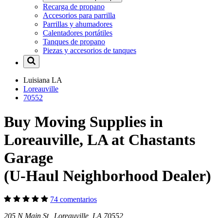
Recarga de propano
Accesorios para parrilla
Parrillas y ahumadores
Calentadores portátiles
Tanques de propano
Piezas y accesorios de tanques
Luisiana
LA
Loreauville
70552
Buy Moving Supplies in
Loreauville, LA at Chastants
Garage
(U-Haul Neighborhood Dealer)
74 comentarios
205 N Main St Loreauville, LA 70552