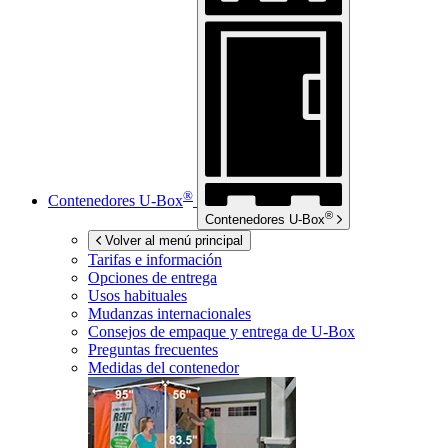
®
Contenedores
U-Box
®
Contenedores
U-Box
Volver al menú principal
Tarifas e información
Opciones de entrega
Usos habituales
Mudanzas internacionales
Consejos de empaque y entrega de
U-Box
Preguntas frecuentes
Medidas del contenedor