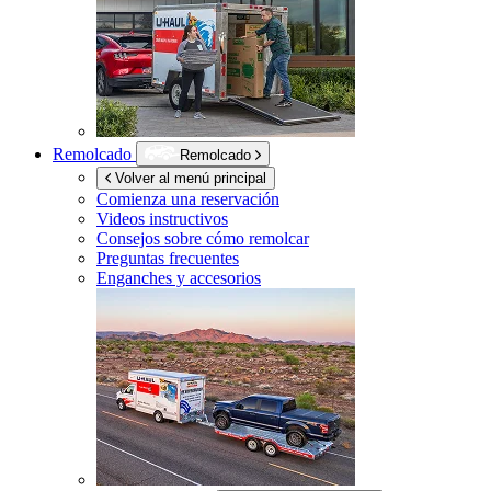
Remolcado
Remolcado
Volver al menú principal
Comienza una reservación
Videos instructivos
Consejos sobre cómo remolcar
Preguntas frecuentes
Enganches y accesorios