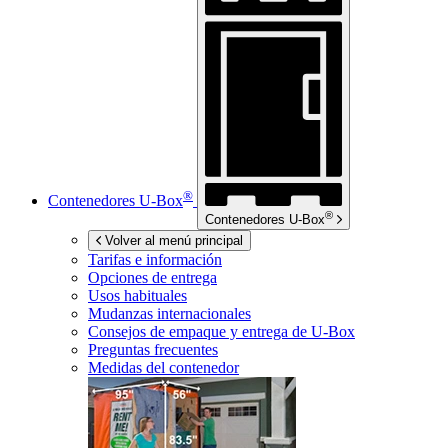
®
Contenedores
U-Box
®
Contenedores
U-Box
Volver al menú principal
Tarifas e información
Opciones de entrega
Usos habituales
Mudanzas internacionales
Consejos de empaque y entrega de
U-Box
Preguntas frecuentes
Medidas del contenedor