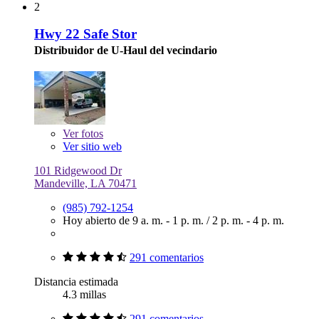
2
Hwy 22 Safe Stor
Distribuidor de U-Haul del vecindario
Ver
fotos
Ver sitio web
101 Ridgewood Dr
Mandeville, LA 70471
(985) 792-1254
Hoy abierto de
9 a. m. - 1 p. m.
/
2 p. m. - 4 p. m.
291 comentarios
Distancia estimada
4.3 millas
291 comentarios