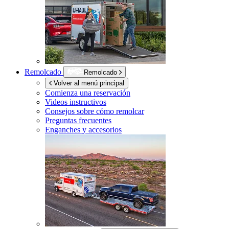
Remolcado
Remolcado
Volver al menú principal
Comienza una reservación
Videos instructivos
Consejos sobre cómo remolcar
Preguntas frecuentes
Enganches y accesorios